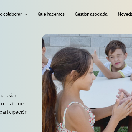
 colaborar
Qué hacemos
Gestión asociada
Noved
nclusión
uimos futuro
articipación