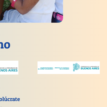
no
olúcrate