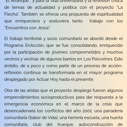
“
El Arranque
”, y para la vida universitaria y la reflexión crítica
de temas de actualidad y política con el proyecto “
La
Flecha
”. También se ofrecía una propuesta de espiritualidad
que enriqueciera y sostuviera tanto trabajo con los
“Encuentros con Jesús”.
El trabajo territorial y socio comunitario se abordó desde el
Programa
EnAcción
, que se fue consolidando, enriquecido
por la participación de jóvenes comprometidos y muchos
vecinos y vecinas de algunos barrios en Los Polvorines. Este
ámbito, de a poco y como parte de un proceso de acción-
reflexión continua se transformaría en el mayor programa
desplegado por Actuar Hoy hasta el presente.
Otra de las aristas que el proyecto desplegó fueron algunos
emprendimientos socioproductivos para dar respuesta a la
emergencia económica en el marco de la crisis que
desencadenaría los conflictos del año 2001: una panadería
comunitaria (Sabor de Vida), una herrería escuela, una huerta
comunitaria, club del trueque, autoconstrucción de